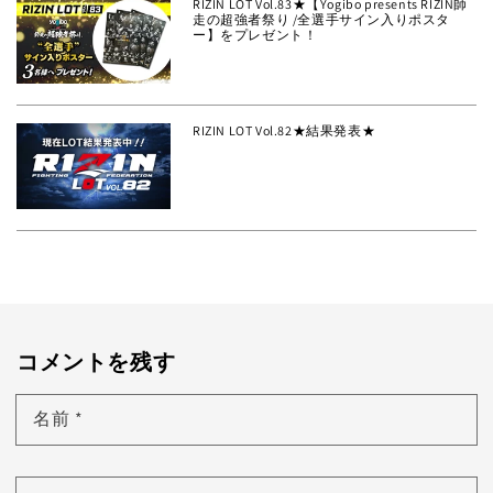
RIZIN LOT Vol.83★【Yogibo presents RIZIN師
走の超強者祭り /全選手サイン入りポスタ
ー】をプレゼント！
RIZIN LOT Vol.82★結果発表★
コメントを残す
名前
*