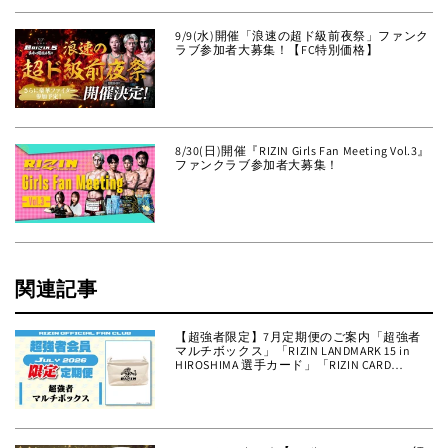
9/9(水)開催「浪速の超ド級前夜祭」ファンク
ラブ参加者大募集！【FC特別価格】
8/30(日)開催『RIZIN Girls Fan Meeting Vol.3』
ファンクラブ参加者大募集！
関連記事
【超強者限定】7月定期便のご案内「超強者
マルチボックス」「RIZIN LANDMARK 15 in
HIROSHIMA 選手カード」「RIZIN CARD
COLLECTION × 強者ノ巣 EXCLUSIVE SERIES 限
定ライコレカード」をお届け！