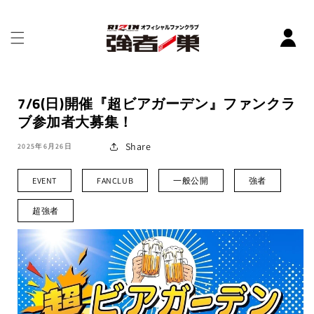
コンテ
ンツに
進む
7/6(日)開催『超ビアガーデン』ファンクラ
ブ参加者大募集！
Share
2025年6月26日
EVENT
FANCLUB
一般公開
強者
超強者