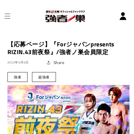
コンテ
ンツに
進む
【応募ページ】『Forジャパンpresents
RIZIN.43前夜祭』/強者ノ巣会員限定
Share
2023年6月6日
強者
超強者