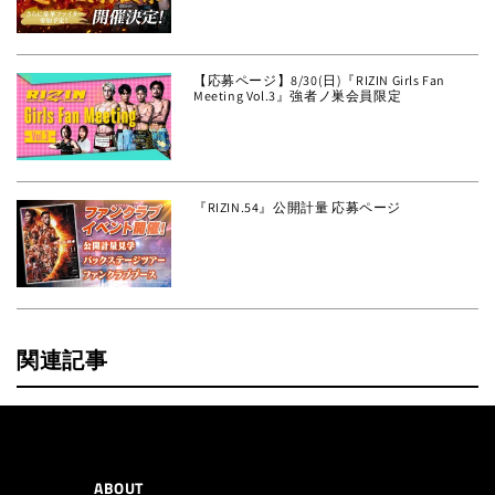
【応募ページ】8/30(日)『RIZIN Girls Fan
Meeting Vol.3』強者ノ巣会員限定
『RIZIN.54』公開計量 応募ページ
関連記事
ABOUT